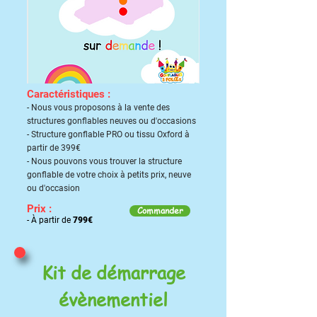
Caractéristiques :
- Nous vous proposons à la vente des
structures gonflables neuves ou d'occasions
- Structure gonflable PRO ou tissu Oxford à
partir de 399€
- Nous pouvons vous trouver la structure
gonflable de votre choix à petits prix, neuve
ou d'occasion
Prix :
Commander
-
À partir de
799€
Kit de démarrage
évènementiel