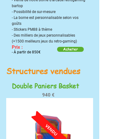
- Vente de notre borne d'arcade retrogaming
bartop
- Possibilité de sur-mesure
- La borne est personnalisable selon vos
goûts
- Stickers PM88 à thème
- Des milliers de jeux personnalisables
(+1500 meilleurs jeux du retro-gaming)
Prix :
Acheter
- À partir de 85
0€
Structures vendues
Double Paniers Basket
940 €