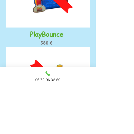
PlayBounce
580 €
06.72.96.38.69
Poisson
940
€