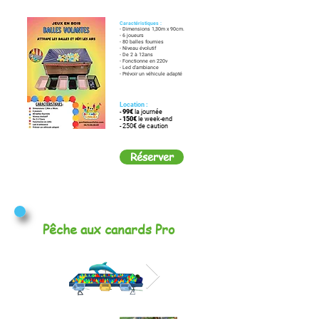
Caractéristiques :
- Dimensions 1,30m x 90cm.
- 6 joueurs
- 80 balles fournies
- Niveau évolutif
- De 2 à 12ans
- Fonctionne en 220v
- Led d'ambiance
- Prévoir un véhicule adapté
Location :
-
99€
la journée
-
150€
le week-end
- 250€ de caution
Réserver
Pêche aux canards Pro