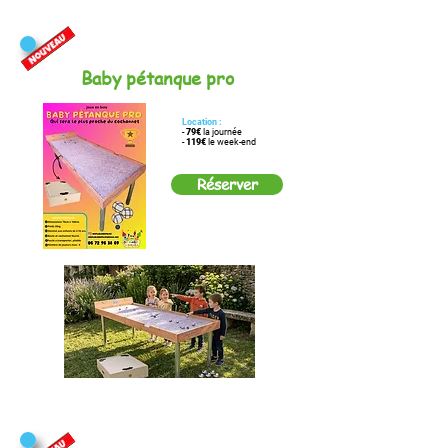
Baby pétanque pro
Location :
-
79€
la journée
-
119€
le week-end
Réserver