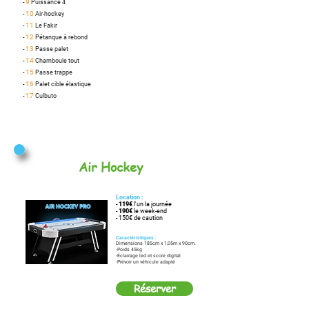
9
-
Puissance 4
10
-
Air-hockey
11
-
Le Fakir
12
-
Pétanque à rebond
13
-
Passe palet
14
-
Chamboule tout
15
-
Passe trappe
16
-
Palet cible élastique
17
-
Culbuto
Air Hockey
Location :
-
119€
l'un la journée
-
190€
le week-end
- 150€ de caution
Caractéristiques :
Dimensions 185cm x 1,05m x 90cm.
-Poids 45kg
-Éclairage led et score digital
-Prévoir un véhicule adapté
Réserver