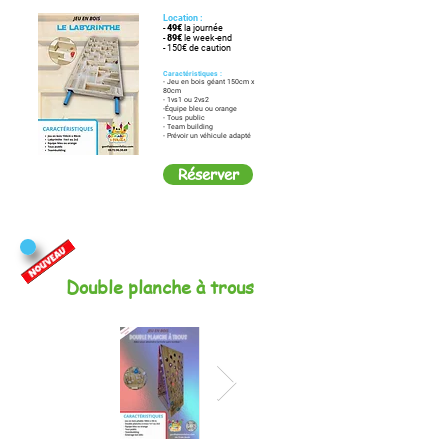
Location :
-
49€
la journée
-
89€
le week-end
- 150€ de caution
Caractéristiques :
- Jeu en bois géant 150cm x
80cm
- 1vs1 ou 2vs2
-Équipe bleu ou orange
- Tous public
- Team building
- Prévoir un véhicule adapté
Réserver
Double planche à trous