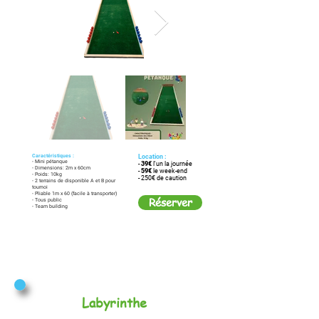
Caractéristiques :
Location :
- Mini pétanque
-
39€
l'un la journée
- Dimensions: 2m x 60cm
-
59€
le week-end
- Poids: 10kg
- 250€ de caution
- 2 terrains de disponible A et B pour
tournoi
- Pliable 1m x 60 (facile à transporter)
Réserver
- Tous public
- Team building
Labyrinthe