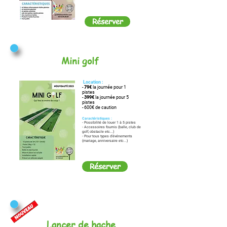
Réserver
Mini golf
Location :
-
79€
la journée pour 1
pistes
-
399€
la journée pour 5
pistes
- 600€ de caution
Caractéristiques :
- Possibilité de louer 1 à 5 pistes
- Accessoires fournis (balle, club de
golf, obstacle etc...)
- Pour tous types d'événements
(mariage, anniversaire etc...)
Réserver
Lancer de hache