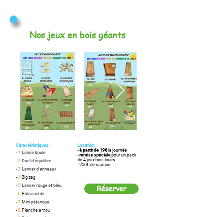
Nos jeux en bois géants
Caractéristiques :
Location :
-
à partir de 19€
la journée
1
-
Lance boule
-
remise spéciale
pour un pack
de 4 jeux bois loués
2
-
Duel d'équilibre
- 250€ de caution
3
-
Lancer d'anneaux
4
-
Zig zag
5
-
Lancer rouge et bleu
Réserver
6
-
Palais cible
7
-
Mini pétanque
8
-
Planche à trou