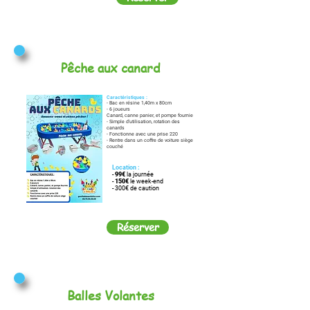
Pêche aux canard
Caractéristiques :
- Bac en résine 1,40m x 80cm
- 6 joueurs
Canard, canne panier, et pompe fournie
- Simple d'utilisation, rotation des
canards
- Fonctionne avec une prise 220
- Rentre dans un coffre de voiture siège
couché
Location :
-
99€
la journée
-
150€
le week-end
- 300€ de caution
Réserver
Balles Volantes