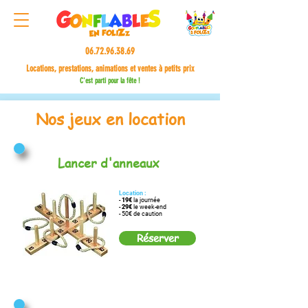
06.72.96.38.69
Locations, prestations, animations et ventes à petits prix
C'est parti pour la fête !
Nos jeux en location
Lancer d'anneaux
Location :
-
19€
la journée
-
29€
le week-end
- 50€ de caution
Réserver