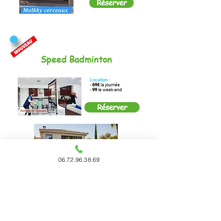
Réserver
Speed Badminton
Location :
-
69€
la journée
-
99
le week-end
Réserver
06.72.96.38.69
Chamboule-tout fun