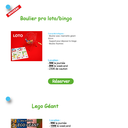
Boulier pro loto/bingo
Caractéristiques :
- Boulier avec manivelle géant
32cm.
- Support pour déposer le tirage .
- Boules fournies
Location :
-
59€
la journée
-
89€
le week-end
- 250€ de caution
Réserver
Lego Géant
Location :
-
99€
la journée
-
159€
le week-end