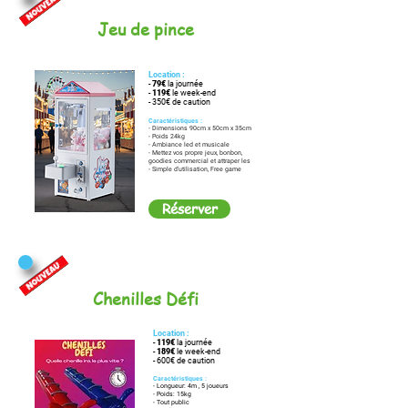
Jeu de pince
Location :
-
79€
la journée
-
119€
le week-end
- 350€ de caution
Caractéristiques :
- Dimensions 90cm x 50cm x 35cm
- Poids 24kg
- Ambiance led et musicale
- Mettez vos propre jeux, bonbon,
goodies commercial et attraper les
- Simple d'utilisation, Free game
Réserver
Chenilles Défi
Location :
-
119€
la journée
-
189€
le week-end
- 600€ de caution
Caractéristiques :
- Longueur: 4m , 5 joueurs
- Poids: 15kg
- Tout public