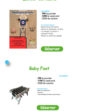
Location :
-
79€
la journée
-
139€
le week-end
- 250€ de caution
Caractéristiques :
Stand lancer de hache
Hache en plastique x 3 bleu
x 3 orange 2 joueurs, 2
casques viking
Prévoir un véhicule adapté
Réserver
Baby Foot
Location :
-
79€
la journée
-
119€
le week-end
- 350€ de caution
Caractéristiques :
- Baby foot adulte luxe
- 4 joueurs
- Team building, séminaire, anniversaire
Réserver