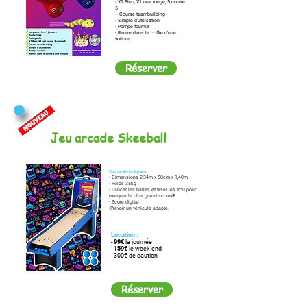
- X1 Bleu, X1 une rouge, 5 contre
5
- Course teambuilding
- Simple d'utilisation
- Pompe fournie
- Rentre dans le coffre d'une
voiture
Réserver
Jeu arcade Skeeball
Caractéristiques :
- Dimensions 2,34m x 50cm x 1,40m
- Poids 35kg
- Lancer les balles et viser les trou pour
marquer le plus grand score🎉
- Score digital
-Prévoir un véhicule adapté.
Location :
-
99€
la journée
-
159€
le week-end
- 300€ de caution
Réserver