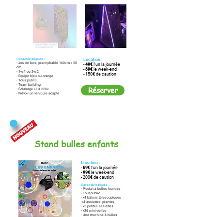
Caractéristiques :
Location :
- Jeu en bois géant pliable 160cm x 50
-
49€
l'un la journée
cm
-
89€
le week-end
- 1vs1 ou 2vs2
- 150€ de caution
- Équipe bleu ou orange
- Tous public
- Team building
Réserver
- Éclairage LED 220v
- Prévoir un véhicule adapté
Stand bulles enfants
Location :
-
69€
l'un la journée
-
99€
le week-end
- 200€ de caution
Caractéristiques :
- Produit à bulles fournies
- Tout public
- x4 bâtons télescopiques
-x4 assiettes géantes
- x5 petites assiettes
- x26 mini-pelles
- Une machine à bulles