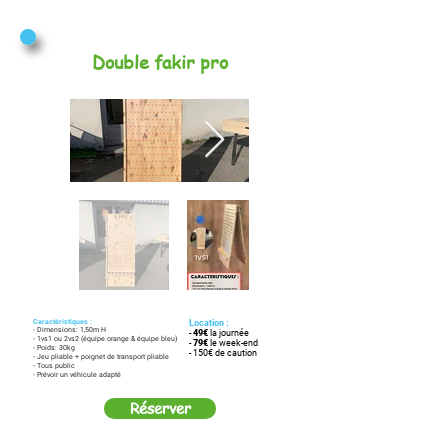
Double fakir pro
Caractéristiques :
Location :
- Dimensions: 1,50m H
-
49€
la journée
- 1vs1 ou 2vs2 (équipe orange & équipe bleu)
-
79€
le week-end
- Poids: 30kg
- 150€ de caution
- Jeu pliable + poignet de transport pliable
- Tous public
- Prévoir un véhicule adapté
Réserver