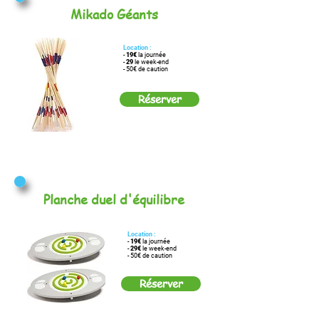
Mikado Géants
Location :
-
19€
la journée
-
29
le week-end
- 50€ de caution
Réserver
Planche duel d'équilibre
Location :
-
19€
la journée
-
29€
le week-end
- 50€ de caution
Réserver