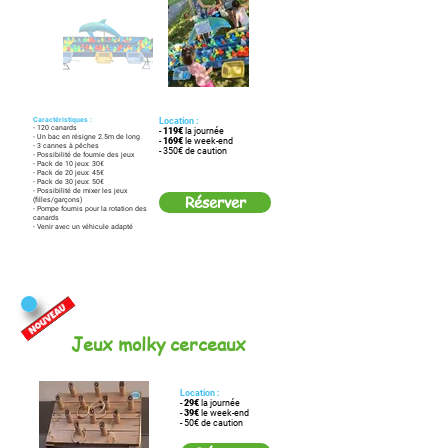
Caractéristiques :
Location :
- 120 canards
-
119€
la journée
- Un bac en résigne 2.5m de long
-
169€
le week-end
- 3 cannes à pêches
- 350€ de caution
- Possibilité de fournie des jeux
- Pack de 10 jeux: 30€
- Pack de 20 jeux: 45€
- Pack de 30 jeux: 50€
- Possibilité de mixer les jeux
Réserver
(filles/garçons)
- Pompe fournis pour la rotation des
canards
- Venir avec un véhicule adapté
Jeux
molky cerceaux
Location :
-
29€
la journée
-
39€
le week-end
- 50€ de caution