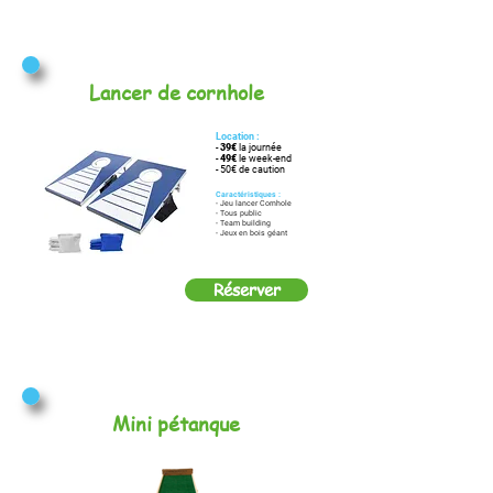
Lancer de cornhole
Location :
-
39€
la journée
-
49€
le week-end
- 50€ de caution
Caractéristiques :
- Jeu lancer Cornhole
- Tous public
- Team building
- Jeux en bois géant
Réserver
Mini pétanque