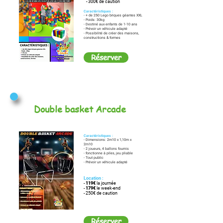
- 300€ de caution
Caractéristiques :
- + de 250 Lego briques géantes XXL
- Poids: 30kg
- Destiné aux enfants de 1-10 ans
- Prévoir un véhicule adapté
- Possibilité de créer des maisons,
constructions & formes
Réserver
Double basket Arcade
Caractéristiques :
- Dimensions: 2m10 x 1,10m x
2m10
- 2 joueurs, 4 ballons fournis
- fonctionne à piles, jeu pliable
- Tout public
- Prévoir un véhicule adapté
Location :
-
119€
la journée
-
179€
le week-end
- 250€ de caution
Réserver