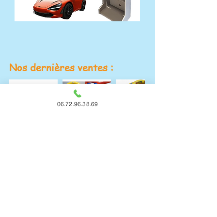
Nos dernières ventes :
06.72.96.38.69
Gonflables en FoliZz