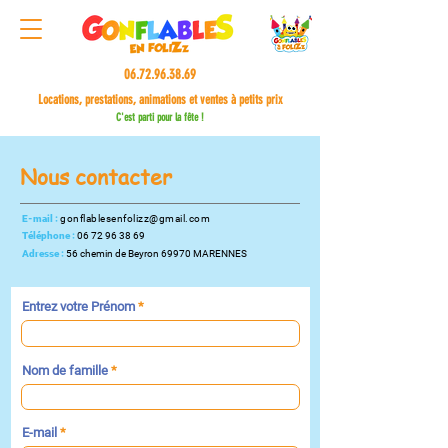
06.72.96.38.69
Locations, prestations, animations et ventes à petits prix
C'est parti pour la fête !
Nous contacter
E-mail :
gonflablesenfolizz@gmail.com
Téléphone :
06 72 96 38 69
Adresse :
56 chemin de Beyron 69970 MARENNES
Entrez votre Prénom
Nom de famille
E-mail