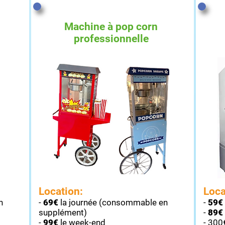
Machine à pop corn
professionnelle
Location:
Loca
n
-
69€
la journée (consommable en
-
5
9€
supplément)
-
89€
-
99€
le week-end
- 300