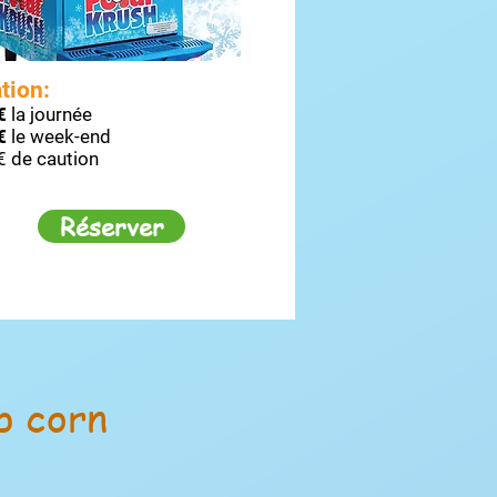
tion:
€
la journée
€
le week-end
€ de caution
Réserver
p corn