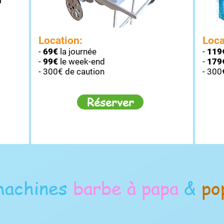
Location:
Loca
-
6
9
€
la journée
-
11
9
-
99€
le week-end
-
179
- 300€ de caution
- 300
Réserver
machines
barbe à papa
&
po