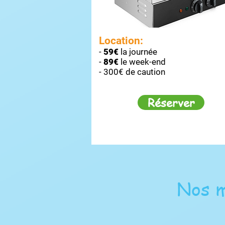
Location:
-
5
9€
la journée
-
89€
le week-end
- 300€ de caution
Réserver
Nos 