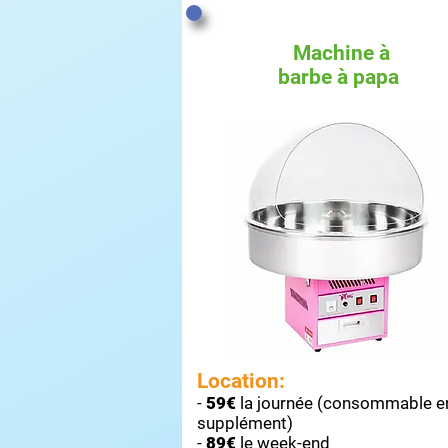
Machine à
barbe à papa
Location:
-
59€
la journée (consommable e
supplément)
-
89€
le week-end