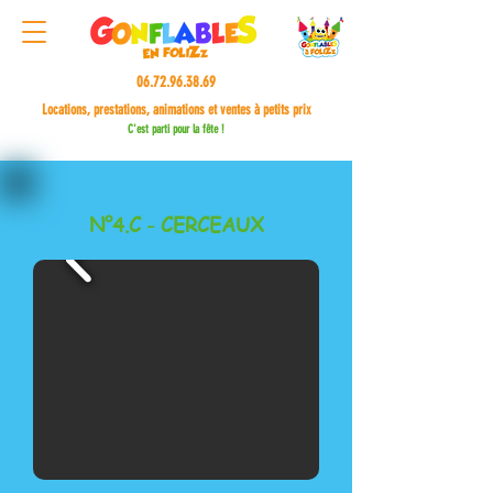
06.72.96.38.69
Locations, prestations, animations et ventes à petits prix
C'est parti pour la fête !
N°4.C - CERCEAUX