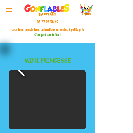
06.72.96.38.69
Locations, prestations, animations et ventes à petits prix
C'est parti pour la fête !
MINI PRINCESSE