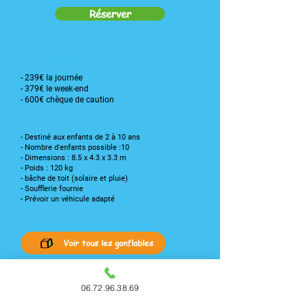
Réserver
Nos tarifs
- 239€ la journée
- 379€ le week-end
- 600€ chèque de caution
Caractéristiques :
- Destiné aux enfants de 2 à 10 ans
- Nombre d'enfants possible :10
- Dimensions : 8.5 x 4.3 x 3.3 m
- Poids : 120 kg
- bâche de toit (solaire et pluie)
- Soufflerie fournie
- Prévoir un véhicule adapté
Voir tous les gonflables
06.72.96.38.69