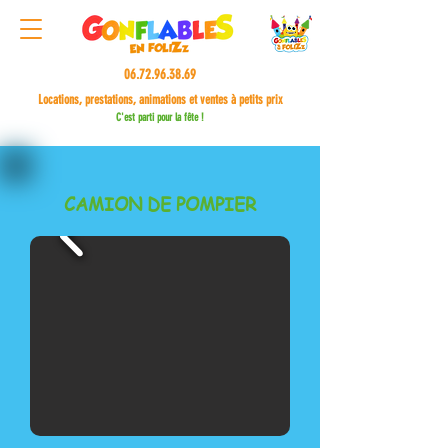
06.72.96.38.69
Locations, prestations, animations et ventes à petits prix
C'est parti pour la fête !
CAMION DE POMPIER