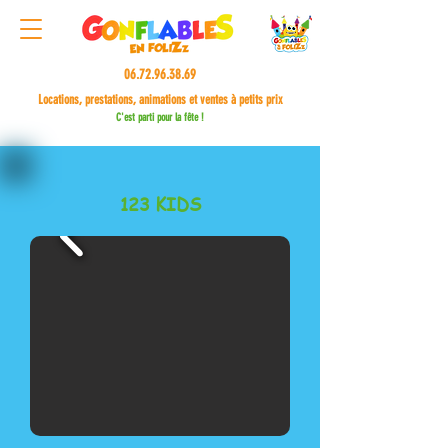
06.72.96.38.69
Locations, prestations, animations et ventes à petits prix
C'est parti pour la fête !
123 KIDS